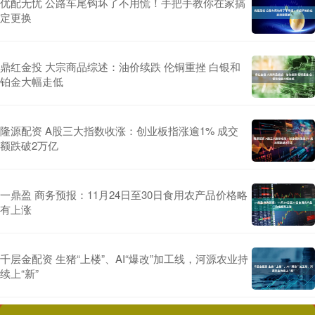
优配无忧 公路车尾钩坏了不用慌！手把手教你在家搞
定更换
鼎红金投 大宗商品综述：油价续跌 伦铜重挫 白银和
铂金大幅走低
隆源配资 A股三大指数收涨：创业板指涨逾1% 成交
额跌破2万亿
一鼎盈 商务预报：11月24日至30日食用农产品价格略
有上涨
千层金配资 生猪“上楼”、AI“爆改”加工线，河源农业持
续上“新”