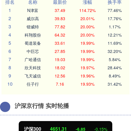
排名
名称
最新价
涨幅
换手率
1
N津富
37.49
114.72%
77.46%
2
威尔高
39.83
20.01%
17.76%
3
锴威特
77.82
20.00%
1.17%
4
科翔股份
64.32
20.00%
12.21%
5
蜀道装备
33.61
19.99%
11.69%
6
中巨芯
27.85
19.99%
32.20%
7
广哈通信
19.03
19.99%
5.84%
8
欣天科技
18.02
19.97%
28.44%
9
飞天诚信
12.56
19.96%
8.49%
10
任子行
7.16
19.93%
31.42%
沪深京行情 实时轮播
深300
4651.31
-6.85
-0.15%