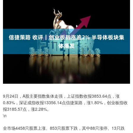
9月24日，A股主要指数集体走强，上证指数收报3853.64点，涨
0.83%，深证成指收报13356.14点信捷策路，涨1.80%，创业板指收
报3185.57点，涨2.28%。
\n
全市场4458只股票上涨、853只股票下跌，其中88只涨停、13只跌