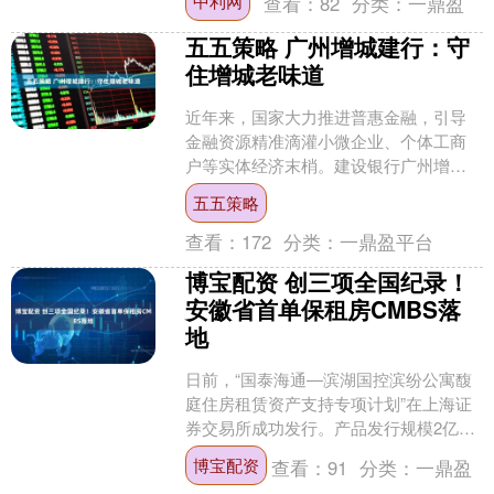
中利网
查看：
82
分类：
一鼎盈
处鱼塘分别出现漫堤、....
五五策略 广州增城建行：守
住增城老味道
近年来，国家大力推进普惠金融，引导
金融资源精准滴灌小微企业、个体工商
户等实体经济末梢。建设银行广州增城
支行积极响应政策号召，下沉服务重
五五策略
心，深入街巷商户，以更高效....
查看：
172
分类：
一鼎盈平台
博宝配资 创三项全国纪录！
安徽省首单保租房CMBS落
地
日前，“国泰海通—滨湖国控滨纷公寓馥
庭住房租赁资产支持专项计划”在上海证
券交易所成功发行。产品发行规模2亿
元，成为安徽省首单保障性租赁住房
博宝配资
查看：
91
分类：
一鼎盈
CMBS（商业房地产抵....