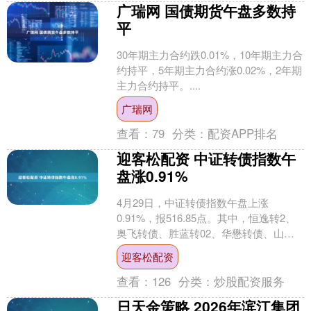
广瑞网 国债期货午盘多数持
平
30年期主力合约跌0.01%，10年期主力合
约持平，5年期主力合约涨0.02%，2年期
主力合约持平。....
广瑞网
查看：
79
分类：
配资APP排名
迎客松配资 中证转债指数午
盘涨0.91%
4月29日，中证转债指数午盘上涨
0.91%，报516.85点。其中，恒逸转2、
奥飞转债、胜蓝转02、华懋转债、山玻
转债涨幅居前，分别涨10.38%、
迎客松配资
9.86%、....
查看：
126
分类：
炒股配资服务
日天金策略 2026年滨江集团