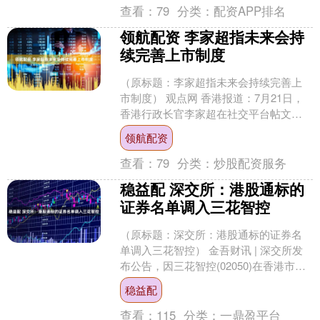
查看：
79
分类：
配资APP排名
领航配资 李家超指未来会持
续完善上市制度
（原标题：李家超指未来会持续完善上
市制度） 观点网 香港报道：7月21日，
香港行政长官李家超在社交平台帖文
称，去年9月23日起，香港交易所实施打
领航配资
风不停市安排，落....
查看：
79
分类：
炒股配资服务
稳益配 深交所：港股通标的
证券名单调入三花智控
（原标题：深交所：港股通标的证券名
单调入三花智控） 金吾财讯 | 深交所发
布公告，因三花智控(02050)在香港市场
价格稳定期结束且相应A股上市满10个交
稳益配
易日，....
查看：
115
分类：
一鼎盈平台