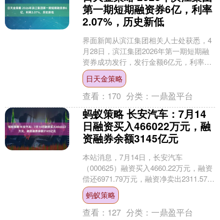
第一期短期融资券6亿，利率
2.07%，历史新低
界面新闻从滨江集团相关人士处获悉，4
月28日，滨江集团2026年第一期短期融
资券成功发行，发行金额6亿元，利率
2.07%，创下历史新低，与国央企水平相
日天金策略
仿，全场倍....
查看：
170
分类：
一鼎盈平台
蚂蚁策略 长安汽车：7月14
日融资买入466022万元，融
资融券余额3145亿元
本站消息，7月14日，长安汽车
（000625）融资买入4660.22万元，融资
偿还6971.79万元，融资净卖出2311.57万
元，融资余额31.32亿元。 融....
蚂蚁策略
查看：
127
分类：
一鼎盈平台