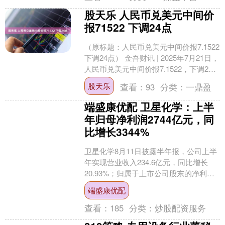
股天乐 人民币兑美元中间价
报71522 下调24点
（原标题：人民币兑美元中间价报7.1522
下调24点） 金吾财讯 | 2025年7月21日，
人民币兑美元中间价报7.1522，下调24
点。....
股天乐
查看：
93
分类：
一鼎盈
端盛康优配 卫星化学：上半
年归母净利润2744亿元，同
比增长3344%
卫星化学8月11日披露半年报，公司上半
年实现营业收入234.6亿元，同比增长
20.93%；归属于上市公司股东的净利润
27.44亿元，同比增长33.44%；基本每....
端盛康优配
查看：
185
分类：
炒股配资服务