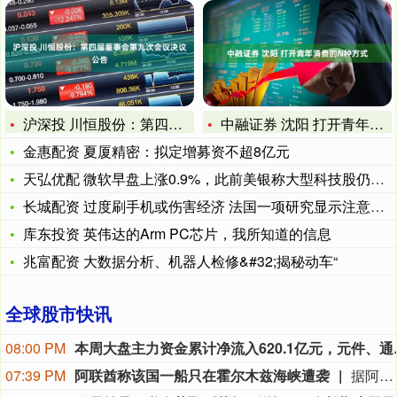
沪深投 川恒股份：第四届董事会第九次会议决议公告
中融证券 沈阳 打开青年消费的N种方式
金惠配资 夏厦精密：拟定增募资不超8亿元
天弘优配 微软早盘上涨0.9%，此前美银称大型科技股仍有上涨
长城配资 过度刷手机或伤害经济 法国一项研究显示注意力缺失降
库东投资 英伟达的Arm PC芯片，我所知道的信息
兆富配资 大数据分析、机器人检修&#32;揭秘动车“
全球股市快讯
08:00 PM
本周大盘主力资金累计净流入
07:39 PM
阿联酋称该国一船只在霍尔木兹海峡遭袭
据阿联酋通讯社8月8日报道，阿布扎比国家石油公司证实，该公司一艘船只当天凌晨在通过霍尔木兹海峡时遭导弹袭击。阿布扎比国家石油公司说，袭击未造成人员受伤，目前局面可控。该公司并未提供遭袭船只具体类型、导弹来源以及船只受损情况等更多细节。（新华社）