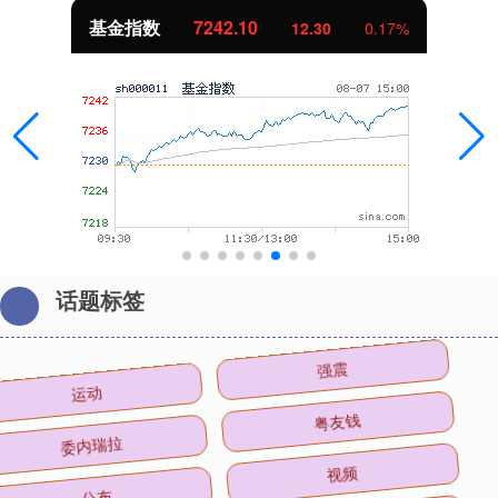
基金指数
7242.10
12.30
0.17%
话题标签
运动
强震
委内瑞拉
粤友钱
公布
视频