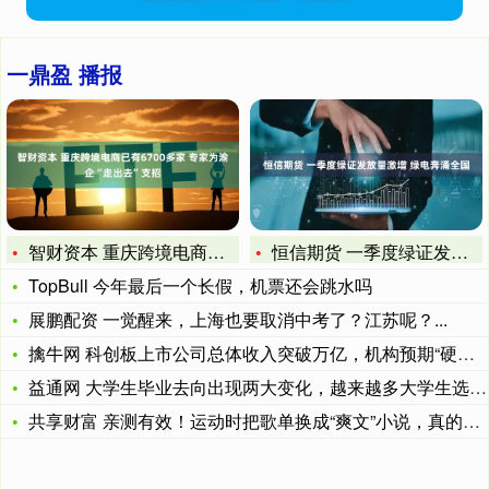
一鼎盈 播报
智财资本 重庆跨境电商已有6700多家 专家为渝企“走出去”
恒信期货 一季度绿证发放量激增 绿电奔涌全国
TopBull 今年最后一个长假，机票还会跳水吗
展鹏配资 一觉醒来，上海也要取消中考了？江苏呢？...
擒牛网 科创板上市公司总体收入突破万亿，机构预期“硬科技”业
益通网 大学生毕业去向出现两大变化，越来越多大学生选择“技术
共享财富 亲测有效！运动时把歌单换成“爽文”小说，真的更带劲