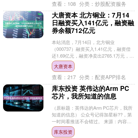
查看：
108
分类：
炒股配资服务
大唐资本 北方铜业：7月14
日融资买入141亿元，融资融
券余额712亿元
本站消息，7月14日，北方铜业
（000737）融资买入1.41亿元，融资偿
还1.69亿元，融资净卖出2765.1万元，融
资余额7.1亿元，近20个交易日中有13....
大唐资本
查看：
217
分类：
配资APP排名
库东投资 英伟达的Arm PC
芯片，我所知道的信息
（原标题：英伟达的Arm PC芯片，我所
知道的信息） 公众号记得加星标??，第
一时间看推送不会错过。 来源：内容编
译自tomsguide。 Nvidia 是GP....
库东投资