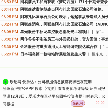
06:53 PM
网易
06:44 PM
阿联酋谴责伊朗袭击阿布扎比国家石油公司油轮。
06:25 PM
06:24 PM
06:08 PM
星光股份中标龙星控股总部泛光工程项目
据“星光股份”公众号消息，近日，星光股份成功中标龙星控股总部泛光工程项目。
06:02 PM
05:39 PM
金科股份与重庆通用人工智能研究院达成合作
“金科股份”公众号消息，2026年8月，金科地产集团股份有限公司（简称“金科股份”）与重庆通用人工智能研究院在重庆正式签署全方位合作协议。双方将依托通用人工智能前沿技术，落地不动产全场景智慧解决方案，合力打造重庆“人工智能+不动产
05:29 PM
日本福岛第一核电站附属建筑发生火警
据东京电力公司消息，当地时间8日15时35分左右，日本福岛第一核电站5号、6号机组服务建筑3、4层的火灾报警器发生启动。东京电力公司于当天16时01分向双叶消防本部报警。随后，消防部门赶赴现场确认，但未发现明火或冒烟。事件对核电站厂区设备没有造成影响，监测点以及厂区边界的尘埃监测仪等所测得的放射线量也未发现异常。（央视新闻）
乐配网 爱乐达：公司根据信息披露要求已在定期报告中披露了相应时点的股东户数
1
登录新浪财经APP 搜索【信披】查看更多考评等级 证券日报
网讯12月8日，爱乐达在互动平台回答投资者提问时表示，公
02-20
乐配网
司根据....