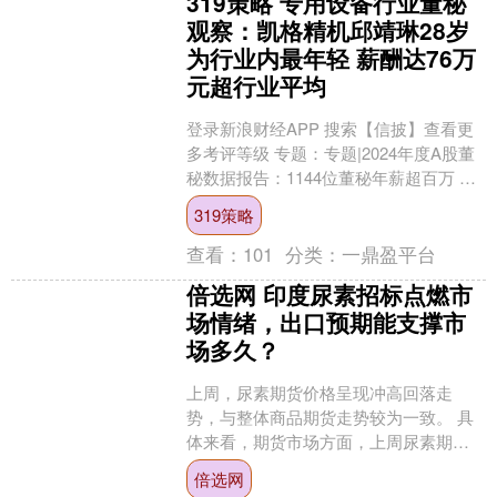
319策略 专用设备行业董秘
观察：凯格精机邱靖琳28岁
为行业内最年轻 薪酬达76万
元超行业平均
登录新浪财经APP 搜索【信披】查看更
多考评等级 专题：专题|2024年度A股董
秘数据报告：1144位董秘年薪超百万 占
比超21% 董秘作为连接投资者与上市公
319策略
司....
查看：
101
分类：
一鼎盈平台
倍选网 印度尿素招标点燃市
场情绪，出口预期能支撑市
场多久？
上周，尿素期货价格呈现冲高回落走
势，与整体商品期货走势较为一致。 具
体来看，期货市场方面，上周尿素期货
09合约开盘价为1714元（吨价，下
倍选网
同），最低价为1704....