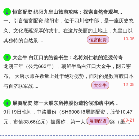
恒富配资 绵阳九皇山旅游攻略：探索自然奇观与历史文化
2
一、引言恒富配资 绵阳市，位于四川省中部，是一座历史悠
久、文化底蕴深厚的城市。在这片美丽的土地上，九皇山以
10-05
恒富配资
其独特的自然景....
大金牛 白江口的皓首书生：名将刘仁轨的逆袭传奇
3
龙朔三年（公元663年），朝鲜半岛白江口大金牛，阴云密
布。 大唐水师在数量上处于绝对劣势，面对的是数百艘日本
12-08
大金牛
与百济联军战....
展鵬配资 第一大股东所持股份遭轮候冻结 中路股份存实控权变更风险
4
9月19日晚间，中路股份（SH600818展鵬配资，股价10.47
09-21
展鵬配资
元，市值33.66亿元）披露称，第一大股东上海中路（集....