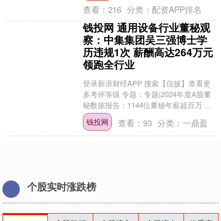
查看：
216
分类：
配资APP排名
钱投网 通用设备行业董秘观
察：中集集团吴三强博士学
历违规1次 薪酬高达264万元
领跑全行业
登录新浪财经APP 搜索【信披】查看更
多考评等级 专题：专题|2024年度A股董
秘数据报告：1144位董秘年薪超百万 占
比超21% 董秘作为连接投资者与上市公
钱投网
查看：
93
分类：
一鼎盈
司....
个股实时涨跌榜