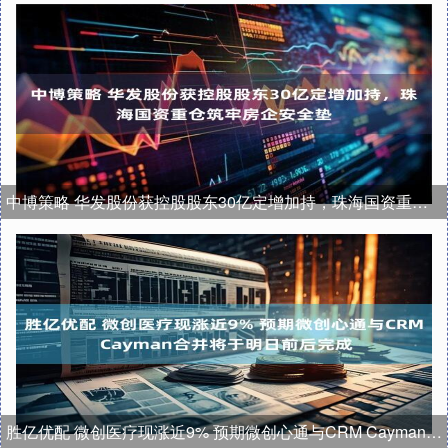
中博策略 华发股份获控股股东30亿定增加持，珠海国资重仓筑牢房企安全垫
胜亿优配 微创医疗现涨近9% 预期微创心通与CRM Cayman合并将于明日前后完成