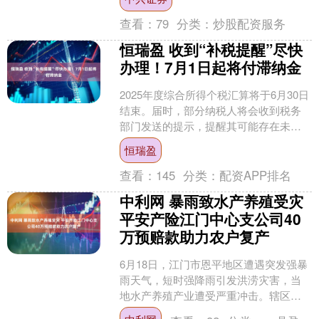
度，....
查看：
79
分类：
炒股配资服务
恒瑞盈 收到“补税提醒”尽快
办理！7月1日起将付滞纳金
2025年度综合所得个税汇算将于6月30日
结束。届时，部分纳税人将会收到税务
部门发送的提示，提醒其可能存在未申
报或少申报收入、需要补缴税款的情
恒瑞盈
况。对此，纳税人应....
查看：
145
分类：
配资APP排名
中利网 暴雨致水产养殖受灾
平安产险江门中心支公司40
万预赔款助力农户复产
6月18日，江门市恩平地区遭遇突发强暴
雨天气，短时强降雨引发洪涝灾害，当
地水产养殖产业遭受严重冲击。辖区养
殖户伍先生的养殖场地被洪水侵袭，两