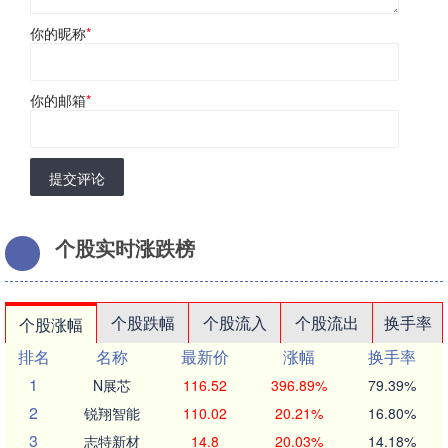
你的昵称
*
你的邮箱
*
提交评论
个股实时涨跌榜
个股跌幅
个股流入
个股流出
换手率
个股涨幅
排名
名称
最新价
涨幅
换手率
1
N展芯
116.52
396.89%
79.39%
2
锐翔智能
110.02
20.21%
16.80%
3
志特新材
14.8
20.03%
14.18%