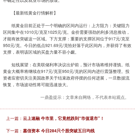
不确定性以及就业市场的放缓。
【最新纸黄金行情解析】
纸黄金目前正处于一个明确的区间内运行：上方阻力：关键阻力
区间集中在1010元/克至1025元/克。金价需要强劲的利多消息推动，
才能有效突破这一区域。下方支撑：重要的支撑区间位于917元/克至
950元/克。今日的低点921.69元/克恰好落于此区间内，并获得了有效
支撑，表明该区域的买盘力量不容小觑。
短线展望：在美联储利率决议出炉前，预计市场将维持谨慎。纸
黄金大概率将继续在917元/克至950元/克的区间内进行震荡整理。投
资者应密切关注美国政界关于结束政府停摆的任何进展，一旦数据流
恢复，市场波动性将可能迅速放大。
一鼎盈提示：文章来自网络，不代表本站观点。
上一篇：
云上速融 牛市里，它竟然跌到“市值退市”！
下一篇：
嘉信资本 今日284只个股突破五日均线