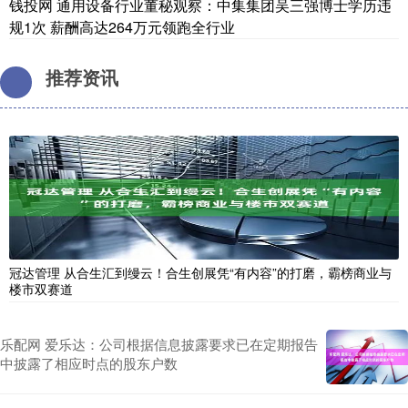
钱投网 通用设备行业董秘观察：中集集团吴三强博士学历违
规1次 薪酬高达264万元领跑全行业
推荐资讯
冠达管理 从合生汇到缦云！合生创展凭“有内容”的打磨，霸榜商业与
楼市双赛道
乐配网 爱乐达：公司根据信息披露要求已在定期报告
中披露了相应时点的股东户数