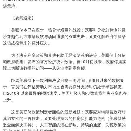
荡走势。
【要闻速递】
美联储本已在应对一场异常艰巨的战役：既要引导变幻莫测的经
济穿越劳动力市场疲软与顽固通胀的双重夹击，又要化解政府停摆给
这场战役带来的额外压力。
为了决定利率政策和其他有助于经济复苏的决策，美联储十分依
赖政府收集并发布的官方经济统计数据。自10月初以来，政府停摆实
际上切断该数据的访问——从失业率到零售额。
距离美联储下一次利率决议只剩一周时间，但8月以来的数据显
示，官员们在评估劳动力市场是否需要额外支持时仍处于半盲状态。
自2010年以来最慢的招聘速度，美国年轻人和少数族裔的失业率也在
上升。
这是美联储政策制定者面临的最新难题：既要应对特朗普政府对
其独立性的一再攻击，又要处理持续的住房负担能力危机（美联储缺
乏全面解决工具）、人工智能的潜在影响、持续的通胀、关税政策的