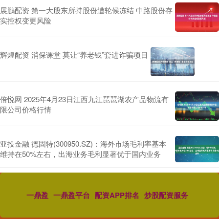
展鵬配资 第一大股东所持股份遭轮候冻结 中路股份存
实控权变更风险
辉煌配资 消保课堂 莫让“养老钱”套进诈骗项目
倍悦网 2025年4月23日江西九江琵琶湖农产品物流有
限公司价格行情
亚投金融 德固特(300950.SZ)：海外市场毛利率基本
维持在50%左右，出海业务毛利显著优于国内业务
一鼎盈
一鼎盈平台
配资APP排名
炒股配资服务