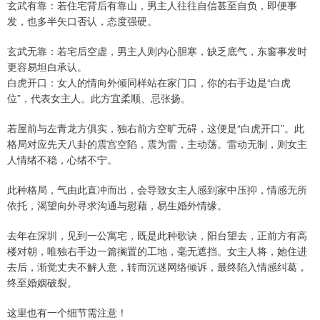
玄武有靠：若住宅背后有靠山，男主人往往自信甚至自负，即便事
发，也多半矢口否认，态度强硬。
玄武无靠：若宅后空虚，男主人则内心胆寒，缺乏底气，东窗事发时
更容易坦白承认。
白虎开口：女人的情向外倾同样站在家门口，你的右手边是“白虎
位”，代表女主人。此方宜柔顺、忌张扬。
若屋前与左青龙方俱实，独右前方空旷无碍，这便是“白虎开口”。此
格局对应先天八卦的震宫空陷，震为雷，主动荡。雷动无制，则女主
人情绪不稳，心绪不宁。
此种格局，气由此直冲而出，会导致女主人感到家中压抑，情感无所
依托，渴望向外寻求沟通与慰藉，易生婚外情缘。
去年在深圳，见到一公寓宅，既是此种歌诀，阳台望去，正前方有高
楼对朝，唯独右手边一篇搁置的工地，毫无遮挡。女主人将，她住进
去后，渐觉丈夫不解人意，转而沉迷网络倾诉，最终陷入情感纠葛，
终至婚姻破裂。
这里也有一个细节需注意！