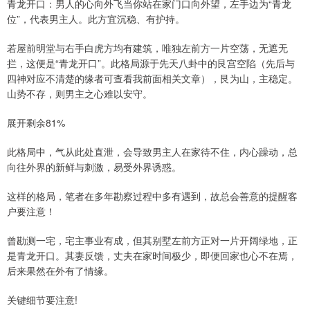
青龙开口：男人的心向外飞当你站在家门口向外望，左手边为“青龙
位”，代表男主人。此方宜沉稳、有护持。
若屋前明堂与右手白虎方均有建筑，唯独左前方一片空荡，无遮无
拦，这便是“青龙开口”。此格局源于先天八卦中的艮宫空陷（先后与
四神对应不清楚的缘者可查看我前面相关文章），艮为山，主稳定。
山势不存，则男主之心难以安守。
展开剩余81%
此格局中，气从此处直泄，会导致男主人在家待不住，内心躁动，总
向往外界的新鲜与刺激，易受外界诱惑。
这样的格局，笔者在多年勘察过程中多有遇到，故总会善意的提醒客
户要注意！
曾勘测一宅，宅主事业有成，但其别墅左前方正对一片开阔绿地，正
是青龙开口。其妻反馈，丈夫在家时间极少，即便回家也心不在焉，
后来果然在外有了情缘。
关键细节要注意!