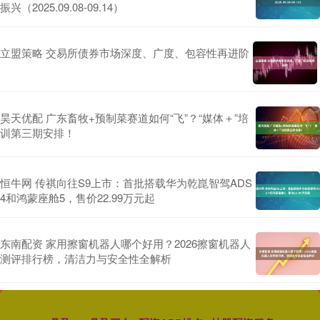
振兴（2025.09.08-09.14）
立盟策略 交易所债券市场深度、广度、包容性再进阶
昊天优配 广东畜牧+预制菜赛道如何“飞”？“媒体＋”培
训第三期安排！
恒牛网 传祺向往S9上市：首批搭载华为乾崑智驾ADS
4和鸿蒙座舱5，售价22.99万元起
东南配资 家用擦窗机器人哪个好用？2026擦窗机器人
测评排行榜，清洁力与安全性全解析