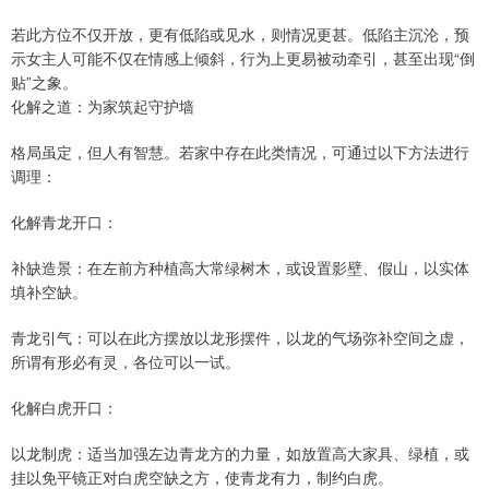
若此方位不仅开放，更有低陷或见水，则情况更甚。低陷主沉沦，预
示女主人可能不仅在情感上倾斜，行为上更易被动牵引，甚至出现“倒
贴”之象。
化解之道：为家筑起守护墙
格局虽定，但人有智慧。若家中存在此类情况，可通过以下方法进行
调理：
化解青龙开口：
补缺造景：在左前方种植高大常绿树木，或设置影壁、假山，以实体
填补空缺。
青龙引气：可以在此方摆放以龙形摆件，以龙的气场弥补空间之虚，
所谓有形必有灵，各位可以一试。
化解白虎开口：
以龙制虎：适当加强左边青龙方的力量，如放置高大家具、绿植，或
挂以免平镜正对白虎空缺之方，使青龙有力，制约白虎。