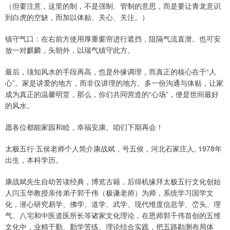
（但要注意，这里的制，不是强制、管制的意思，而是要让青龙意识
到白虎的空缺，而加以体贴、关心、关注。）
镇守气口：在右前方使用厚重窗帘进行遮挡，阻隔气流直泄。也可安
放一对麒麟，头朝外，以瑞气镇守此方。
最后，须知风水的手段再高，也是外缘调理，而真正的核心在于“人
心”。家是讲爱的地方，而非仅讲理的地方。多一份沟通与体贴，让家
成为真正的温馨明堂，那么，你们共同营造的“心场”，便是世间最好
的风水。
愿各位都能家园和睦，幸福安康。咱们下期再会！
太极五行·五侯老师个人简介康战斌，号五侯，河北石家庄人, 1978年
出生，本科学历。
康战斌先生自幼苦读经典，博览古籍，后得机缘拜太极五行文化创始
人闫玉华教授亲传弟子郭千伟（极谦老师）为师，系统学习国学文
化，潜心研究易学、佛学、道学、武学、现代维度信息学、峦头、理
气、八宅和中医道医所长等诸家文化理论，在恩师郭千伟首创的五维
文化中，业精于勤、勤学苦练、理论结合实践，把五路勘测布局体