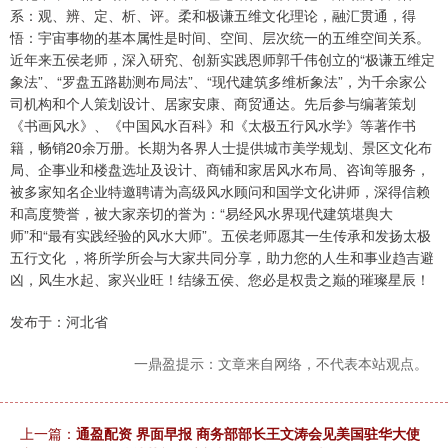
系：观、辨、定、析、评。柔和极谦五维文化理论，融汇贯通，得
悟：宇宙事物的基本属性是时间、空间、层次统一的五维空间关系。
近年来五侯老师，深入研究、创新实践恩师郭千伟创立的“极谦五维定
象法”、“罗盘五路勘测布局法”、“现代建筑多维析象法”，为千余家公
司机构和个人策划设计、居家安康、商贸通达。先后参与编著策划
《书画风水》、《中国风水百科》和《太极五行风水学》等著作书
籍，畅销20余万册。长期为各界人士提供城市美学规划、景区文化布
局、企事业和楼盘选址及设计、商铺和家居风水布局、咨询等服务，
被多家知名企业特邀聘请为高级风水顾问和国学文化讲师，深得信赖
和高度赞誉，被大家亲切的誉为：“易经风水界现代建筑堪舆大
师”和“最有实践经验的风水大师”。五侯老师愿其一生传承和发扬太极
五行文化 ，将所学所会与大家共同分享，助力您的人生和事业趋吉避
凶，风生水起、家兴业旺！结缘五侯、您必是权贵之巅的璀璨星辰！
发布于：河北省
一鼎盈提示：文章来自网络，不代表本站观点。
上一篇：
通盈配资 界面早报 商务部部长王文涛会见美国驻华大使