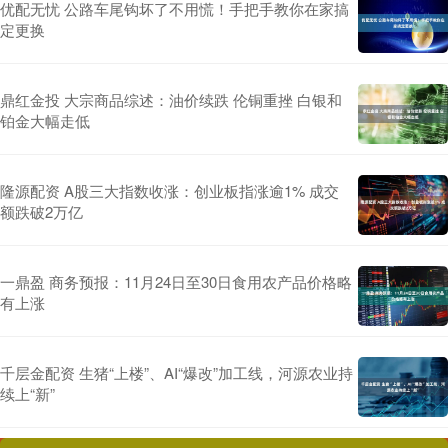
优配无忧 公路车尾钩坏了不用慌！手把手教你在家搞
定更换
鼎红金投 大宗商品综述：油价续跌 伦铜重挫 白银和
铂金大幅走低
隆源配资 A股三大指数收涨：创业板指涨逾1% 成交
额跌破2万亿
一鼎盈 商务预报：11月24日至30日食用农产品价格略
有上涨
千层金配资 生猪“上楼”、AI“爆改”加工线，河源农业持
续上“新”