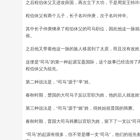
之后程伯休父又进攻薛国，再次立下大功，于是周宣王特许程
程伯休父有两个儿子，长子名叫仲庚，次子名叫仲辛。
其中长子仲庚继承了程伯休父的司马职位，因此他这一脉就
侯。
之后他又带着他这一脉的族人移居到了太原，而且没有改姓
这便是“司马”的第一种起源宝盈国际，这个故事已经流传
程伯休父为祖先。
第二种说法是，“司马”源于“芈”姓。
春秋时期，楚国的大司马子反以官职为姓，他的后人就改姓“
第三种说法是，“司马”源于“姬”姓，得姓始祖晋国的韩厥。
春秋时期，晋国大司马韩厥以官职为姓，留下了一支以“司马
“司马”的起源有很多，但不管是哪一支“司马”，他们的祖