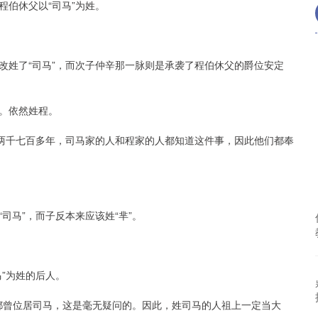
伯休父以“司马”为姓。
改姓了“司马”，而次子仲辛那一脉则是承袭了程伯休父的爵位安定
。依然姓程。
了两千七百多年，司马家的人和程家的人都知道这件事，因此他们都奉
司马”，而子反本来应该姓“芈”。
”为姓的后人。
先都曾位居司马，这是毫无疑问的。因此，姓司马的人祖上一定当大