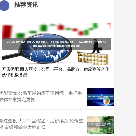
推荐资讯
万店优配 丽人丽妆：公司与平台、品牌方、供应商等合作
伙伴积极备战
优配无忧 公路车尾钩坏了不用慌！手把手
教你在家搞定更换
鼎红金投 大宗商品综述：油价续跌 伦铜重
挫 白银和铂金大幅走低