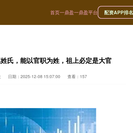
首页
一鼎盈
一鼎盈平台
配资APP排
属姓氏，能以官职为姓，祖上必定是大官
盈
日期：2025-12-08 15:07:00
查看：157