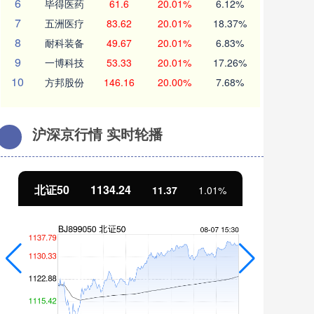
6
毕得医药
61.6
20.01%
6.12%
7
五洲医疗
83.62
20.01%
18.37%
8
耐科装备
49.67
20.01%
6.83%
9
一博科技
53.33
20.01%
17.26%
10
方邦股份
146.16
20.00%
7.68%
沪深京行情 实时轮播
北证50
1134.24
创
11.37
1.01%