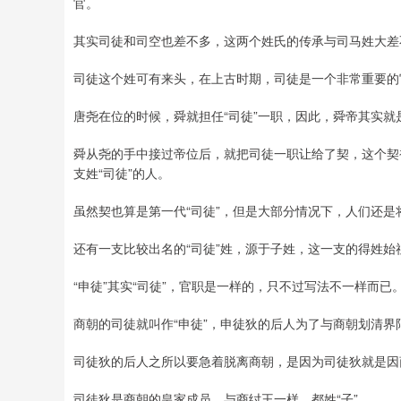
官。
其实司徒和司空也差不多，这两个姓氏的传承与司马姓大差
司徒这个姓可有来头，在上古时期，司徒是一个非常重要的
唐尧在位的时候，舜就担任“司徒”一职，因此，舜帝其实就
舜从尧的手中接过帝位后，就把司徒一职让给了契，这个契
支姓“司徒”的人。
虽然契也算是第一代“司徒”，但是大部分情况下，人们还是
还有一支比较出名的“司徒”姓，源于子姓，这一支的得姓始
“申徒”其实“司徒”，官职是一样的，只不过写法不一样而已
商朝的司徒就叫作“申徒”，申徒狄的后人为了与商朝划清界
司徒狄的后人之所以要急着脱离商朝，是因为司徒狄就是因
司徒狄是商朝的皇家成员，与商纣王一样，都姓“子”。