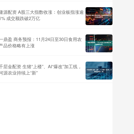
隆源配资 A股三大指数收涨：创业板指涨逾
1% 成交额跌破2万亿
一鼎盈 商务预报：11月24日至30日食用农
产品价格略有上涨
千层金配资 生猪“上楼”、AI“爆改”加工线，
河源农业持续上“新”