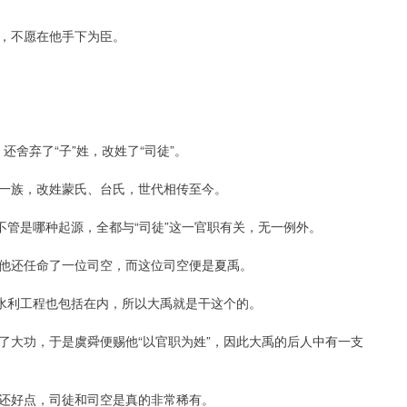
，不愿在他手下为臣。
还舍弃了“子”姓，改姓了“司徒”。
一族，改姓蒙氏、台氏，世代相传至今。
不管是哪种起源，全都与“司徒”这一官职有关，无一例外。
他还任命了一位司空，而这位司空便是夏禹。
，水利工程也包括在内，所以大禹就是干这个的。
了大功，于是虞舜便赐他“以官职为姓”，因此大禹的后人中有一支
还好点，司徒和司空是真的非常稀有。