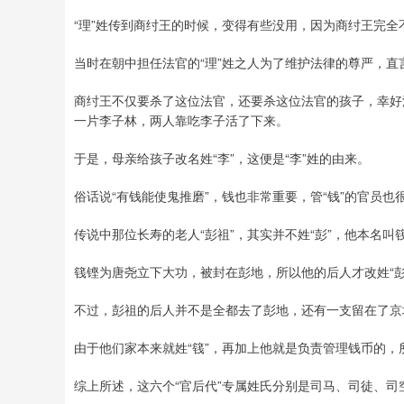
“理”姓传到商纣王的时候，变得有些没用，因为商纣王完
当时在朝中担任法官的“理”姓之人为了维护法律的尊严，
商纣王不仅要杀了这位法官，还要杀这位法官的孩子，幸好
一片李子林，两人靠吃李子活了下来。
于是，母亲给孩子改名姓“李”，这便是“李”姓的由来。
俗话说“有钱能使鬼推磨”，钱也非常重要，管“钱”的官员也
传说中那位长寿的老人“彭祖”，其实并不姓“彭”，他本名叫
篯铿为唐尧立下大功，被封在彭地，所以他的后人才改姓“彭
不过，彭祖的后人并不是全都去了彭地，还有一支留在了京
由于他们家本来就姓“篯”，再加上他就是负责管理钱币的，
综上所述，这六个“官后代”专属姓氏分别是司马、司徒、司