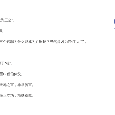
列三公”。
职。
三个官职为什么能成为姓氏呢？当然是因为它们“大”了。
于“程”。
臣叫程伯休父。
天地之官，非常厉害。
场上立功，功勋卓越。