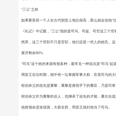
“三公”之姓
如果要形容一个人在古代朝堂上地位很高，那么就会说他“位
《礼记》中记载，“三公”指的是司马、司徒、司空这三个官
然而，这三个官职不只是官职，他们还是一些人的姓氏。这
展开剩余90%
“司马”这个姓的来源有很多种，最常见一种说法是“司马”起源
周宣王在位时期，朝中有一位掌握军事大权，官居司马的大
程伯休父的祖先是重黎，重黎是唐尧手下的重臣，乃是司掌
程伯休父作为重黎的后人，也继承了祖先的才能，屡次在战
他曾领命进攻徐国，大获全胜，周宣王就封他当了司马。