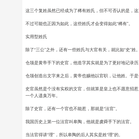
这三个复姓虽然已经成为了稀有姓氏，但不可否认的是，这
不过可能也正因为如此，这些姓氏才会变得如此“稀有”。
实用型姓氏
除了“三公”之外，还有一些姓氏与大官有关，就比如“史”姓
仓颉是黄帝手下的史官，他造字其实就是为了更好地记录历
仓颉创造出文字来之后，黄帝也赐他以官职，让他姓。于是
史官虽然是个没有实权的文官，但就算是皇上也不愿意招惹
一个人遗臭万年。
除了史官，还有一个官也不能惹，那就是“法官”。
我国历史上第一位法官叫皋陶，他就是虞舜手下的法官。
当法官得讲“理”，所以皋陶的后人其实是姓“理”的。