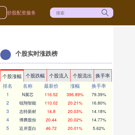
名
炒股配资服务
个股实时涨跌榜
个股跌幅
个股流入
个股流出
换手率
个股涨幅
排名
名称
最新价
涨幅
换手率
1
N展芯
116.52
396.89%
79.39%
2
锐翔智能
110.02
20.21%
16.80%
3
志特新材
14.8
20.03%
14.18%
4
博腾股份
20.44
20.02%
14.77%
5
近岸蛋白
46.72
20.01%
5.62%