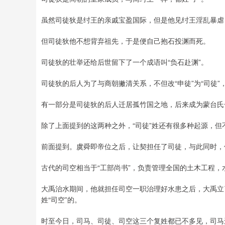
虽然司徒狄是纣王的亲戚宝盈国际，但是他见纣王淫乱暴虐
但司徒狄他不想背弃祖先，于是便自己抱石投渊而死。
司徒狄的壮举还给后世留下了一个成语叫“负石赴渊”。
司徒狄的后人为了与商朝撇清关系，不但改“申徒”为“司徒”，
有一部分是司徒狄的后人迁居孤竹国之地，后来成为蒙台氏
除了上面提到的这两种之外，“司徒”姓还有很多种起源，但
前面提到。虞舜即帝位之后，让契担任了司徒，与此同时，
古代的司空相当于“工部尚书”，负责管理全国的土木工程
大禹治水期间，他就担任司空一职治理好水患之后，大禹立
姓“司空”的。
时至今日，司马、司徒、司空这三个复姓都已不多见，司马