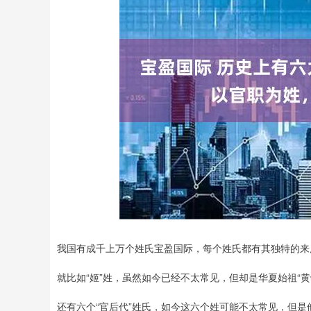
深证成指
14311.01
.68
1.02%
200.89
1
我国有成千上万个姓氏宝盈国际，每个姓氏都有其独特的来
就比如“姬”姓，虽然如今已经不太常见，但却是华夏始祖“黄
还有六个“官后代”姓氏，如今这六个姓可能不太常见，但是