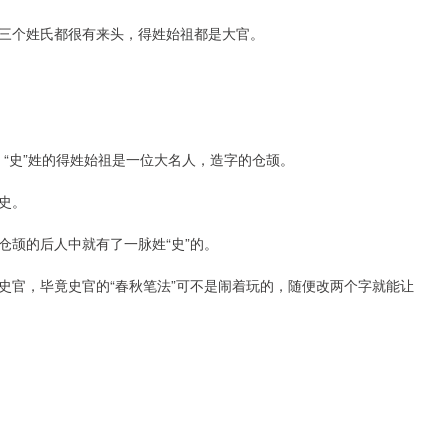
三个姓氏都很有来头，得姓始祖都是大官。
。“史”姓的得姓始祖是一位大名人，造字的仓颉。
史。
仓颉的后人中就有了一脉姓“史”的。
史官，毕竟史官的“春秋笔法”可不是闹着玩的，随便改两个字就能让