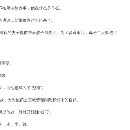
全不按照法律办事，他说什么是什么。
直言进谏，结果被商纣王给杀了。
法官的妻子提前带着孩子逃走了。为了躲避追兵，母子二人躲进了
很重要。
篯铿。
”，而他也成为了“彭祖”。
城，因为他们是京城管理财政和钱币的官员。
所以他这一脉就开始姓“钱”了。
空、史、李、钱。