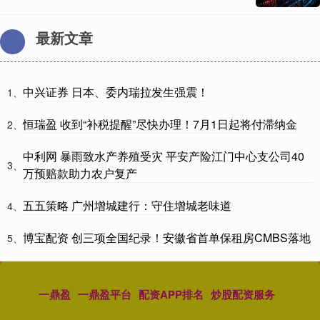
最新文章
中兴证券 日本、委内瑞拉发生强震！
1、
恒瑞盈 收到“补税提醒”尽快办理！7月1日起将付滞纳金
2、
中利网 暴雨致水产养殖受灾 平安产险江门中心支公司40
3、
万预赔款助力农户复产
五五策略 广州增城建行：守住增城老味道
4、
博宝配资 创三项全国纪录！安徽省首单保租房CMBS落地
5、
一鼎盈
一鼎盈平台
配资APP排名
炒股配资服务