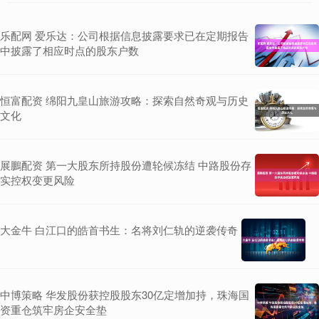
乐配网 爱乐达：公司根据信息披露要求已在定期报告
中披露了相应时点的股东户数
恒富配资 绵阳九皇山旅游攻略：探索自然奇观与历史
文化
展鵬配资 第一大股东所持股份遭轮候冻结 中路股份存
实控权变更风险
大金牛 白江口的皓首书生：名将刘仁轨的逆袭传奇
中博策略 华发股份获控股股东30亿定增加持，珠海国
资重仓筑牢房企安全垫