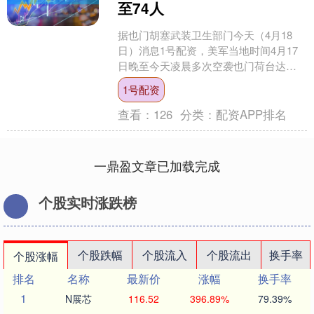
至74人
据也门胡塞武装卫生部门今天（4月18
日）消息1号配资，美军当地时间4月17
日晚至今天凌晨多次空袭也门荷台达省
拉斯伊萨港，造成的死亡人数目前已上
1号配资
升至74人，另有1....
查看：
126
分类：
配资APP排名
一鼎盈文章已加载完成
个股实时涨跌榜
个股跌幅
个股流入
个股流出
换手率
个股涨幅
排名
名称
最新价
涨幅
换手率
1
N展芯
116.52
396.89%
79.39%