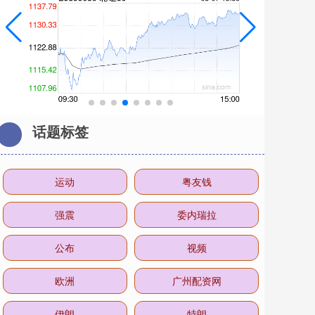
话题标签
运动
粤友钱
强震
委内瑞拉
公布
视频
欧洲
广州配资网
伊朗
特朗