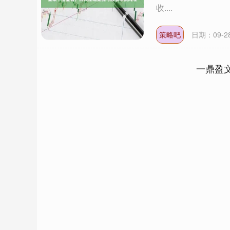
收....
策略吧
日期：09-2
一鼎盈
深证成指
14311.01
.68
1.02%
200.89
1