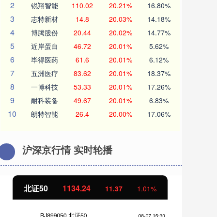
2
锐翔智能
110.02
20.21%
16.80%
3
志特新材
14.8
20.03%
14.18%
4
博腾股份
20.44
20.02%
14.77%
5
近岸蛋白
46.72
20.01%
5.62%
6
毕得医药
61.6
20.01%
6.12%
7
五洲医疗
83.62
20.01%
18.37%
8
一博科技
53.33
20.01%
17.26%
9
耐科装备
49.67
20.01%
6.83%
10
朗特智能
26.4
20.00%
17.06%
沪深京行情 实时轮播
北证50
1134.24
创
11.37
1.01%