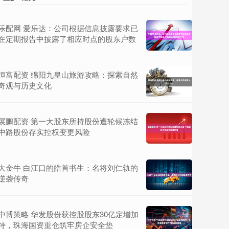
乐配网 爱乐达：公司根据信息披露要求已
在定期报告中披露了相应时点的股东户数
恒富配资 绵阳九皇山旅游攻略：探索自然
奇观与历史文化
展鵬配资 第一大股东所持股份遭轮候冻结
中路股份存实控权变更风险
大金牛 白江口的皓首书生：名将刘仁轨的
逆袭传奇
中博策略 华发股份获控股股东30亿定增加
持，珠海国资重仓筑牢房企安全垫