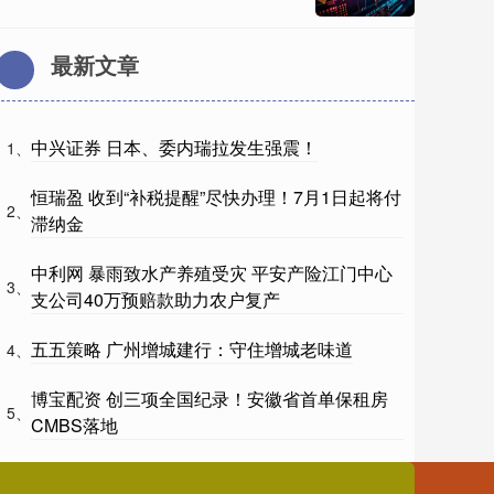
最新文章
中兴证券 日本、委内瑞拉发生强震！
1、
恒瑞盈 收到“补税提醒”尽快办理！7月1日起将付
2、
滞纳金
中利网 暴雨致水产养殖受灾 平安产险江门中心
3、
支公司40万预赔款助力农户复产
五五策略 广州增城建行：守住增城老味道
4、
博宝配资 创三项全国纪录！安徽省首单保租房
5、
CMBS落地