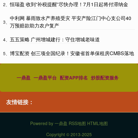
恒瑞盈 收到“补税提醒”尽快办理！7月1日起将付滞纳金
2、
中利网 暴雨致水产养殖受灾 平安产险江门中心支公司40
3、
万预赔款助力农户复产
五五策略 广州增城建行：守住增城老味道
4、
博宝配资 创三项全国纪录！安徽省首单保租房CMBS落地
5、
一鼎盈
一鼎盈平台
配资APP排名
炒股配资服务
友情链接：
Powered by
一鼎盈
RSS地图
HTML地图
Copyright
© 2013-2025