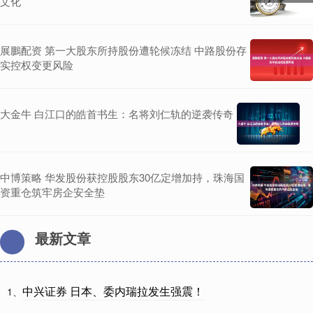
文化
展鵬配资 第一大股东所持股份遭轮候冻结 中路股份存
实控权变更风险
大金牛 白江口的皓首书生：名将刘仁轨的逆袭传奇
中博策略 华发股份获控股股东30亿定增加持，珠海国
资重仓筑牢房企安全垫
最新文章
中兴证券 日本、委内瑞拉发生强震！
1、