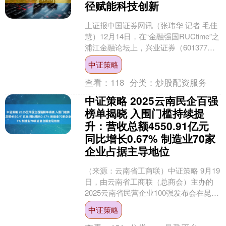
径赋能科技创新
上证报中国证券网讯（张玮华 记者 毛佳
慧）12月14日，在“金融强国RUCtime”之
浦江金融论坛上，兴业证券（601377）
原党委书记、董事长杨华辉表示，当
中证策略
前....
查看：
118
分类：
炒股配资服务
中证策略 2025云南民企百强
榜单揭晓 入围门槛持续提
升：营收总额4550.91亿元
同比增长0.67% 制造业70家
企业占据主导地位
（来源：云南省工商联）中证策略 9月19
日，由云南省工商联（总商会）主办的
2025云南省民营企业100强发布会在昆明
隆重举行。云南省委常委、省委统战部
中证策略
部长李保俊....