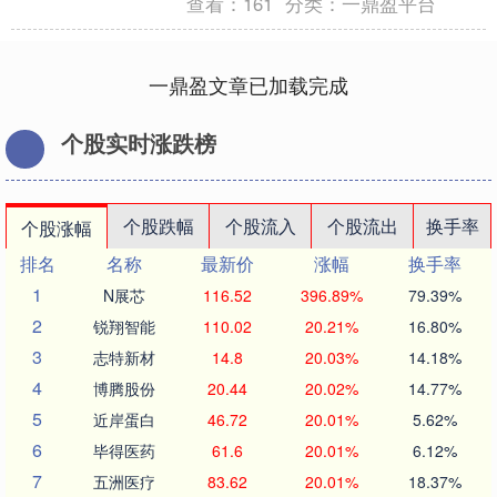
查看：
161
分类：
一鼎盈平台
一鼎盈文章已加载完成
个股实时涨跌榜
个股跌幅
个股流入
个股流出
换手率
个股涨幅
排名
名称
最新价
涨幅
换手率
1
N展芯
116.52
396.89%
79.39%
2
锐翔智能
110.02
20.21%
16.80%
3
志特新材
14.8
20.03%
14.18%
4
博腾股份
20.44
20.02%
14.77%
5
近岸蛋白
46.72
20.01%
5.62%
6
毕得医药
61.6
20.01%
6.12%
7
五洲医疗
83.62
20.01%
18.37%